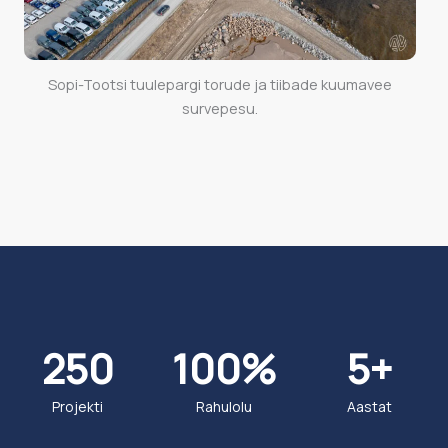
Sopi-Tootsi tuulepargi torude ja tiibade kuumavee
survepesu.
250
100
%
5
+
Projekti
Rahulolu
Aastat