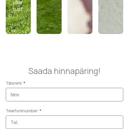
väär
tust
.
Saada hinnapäring!
Täisnimi
Telefoninumber